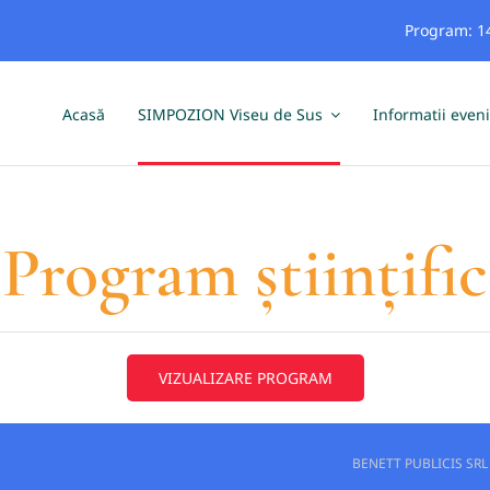
Program: 14
Acasă
SIMPOZION Viseu de Sus
Informatii even
Program științific
VIZUALIZARE PROGRAM
BENETT PUBLICIS SRL – 