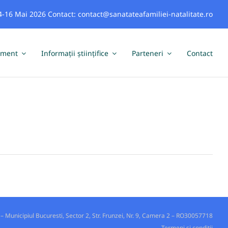
-16 Mai 2026 Contact: contact@sanatateafamiliei-natalitate.ro
iment
Informații științifice
Parteneri
Contact
Municipiul Bucuresti, Sector 2, Str. Frunzei, Nr. 9, Camera 2 – RO30057718
Termeni si conditii